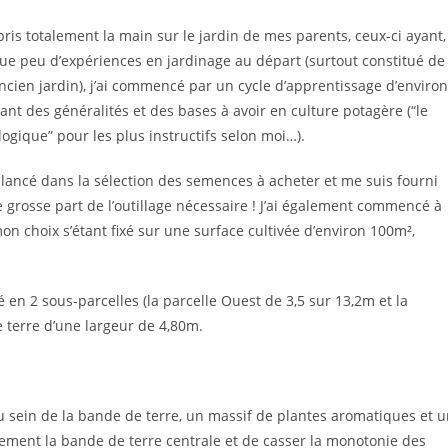
ris totalement la main sur le jardin de mes parents, ceux-ci ayant,
 que peu d’expériences en jardinage au départ (surtout constitué de
cien jardin), j’ai commencé par un cycle d’apprentissage d’environ
tant des généralités et des bases à avoir en culture potagère (“le
ologique” pour les plus instructifs selon moi…).
 lancé dans la sélection des semences à acheter et me suis fourni
rosse part de l’outillage nécessaire ! J’ai également commencé à
n choix s’étant fixé sur une surface cultivée d’environ 100m²,
é en 2 sous-parcelles (la parcelle Ouest de 3,5 sur 13,2m et la
 terre d’une largeur de 4,80m.
au sein de la bande de terre, un massif de plantes aromatiques et 
ement la bande de terre centrale et de casser la monotonie des