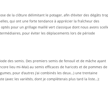
se de la clôture délimitant le potager, afin d’éviter des dégâts tro
lles, qui ont une forte tendance à apprécier la fraîcheur des
 optés pour un grillage maillé vert classique dont nous avons scell
ntermédiaires, pour éviter les déplacements lors de période
ériode des semis. Des premiers semis de fenouil et de mâche ayant
ncore lieu mi-Mai) au semis efficaces de haricots et de pommes de
s légumes, pour d’autres j’ai combinés les deux…) une trentaine
ste (avec les variétés, dont je complèterais plus tard la liste…):