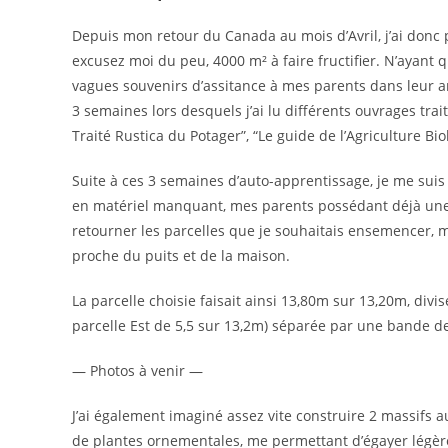
Depuis mon retour du Canada au mois d’Avril, j’ai donc p
excusez moi du peu, 4000 m² à faire fructifier. N’ayant
vagues souvenirs d’assitance à mes parents dans leur an
3 semaines lors desquels j’ai lu différents ouvrages trai
Traité Rustica du Potager”, “Le guide de l’Agriculture Bi
Suite à ces 3 semaines d’auto-apprentissage, je me suis
en matériel manquant, mes parents possédant déjà une g
retourner les parcelles que je souhaitais ensemencer, mo
proche du puits et de la maison.
La parcelle choisie faisait ainsi 13,80m sur 13,20m, divis
parcelle Est de 5,5 sur 13,2m) séparée par une bande de
— Photos à venir —
J’ai également imaginé assez vite construire 2 massifs 
de plantes ornementales, me permettant d’égayer légèr