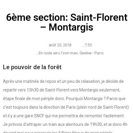
6ème section: Saint-Florent
– Montargis
août 20, 2018
,
7:55
,
En route vers l'iron-man
,
Genève - Paris
Le pouvoir de la forêt
Après une matinée de repos et un peu de relaxation, je décide de
repartir vers 15h30 de Saint-Florent vers Montargis seulement,
étape finale de mon périple donc. Pourquoi Montargis ? Parce que
c’est toujours dans la direction de Paris (plein nord de Saint-Florent)
et il y a une gare SNCF qui me permettra de remonter facilement.
Je prévois d’attraper un train aux alentours de 19h30, et ai donc 4h
devant moi pour parcourir les 54kms finaux de mon périple.