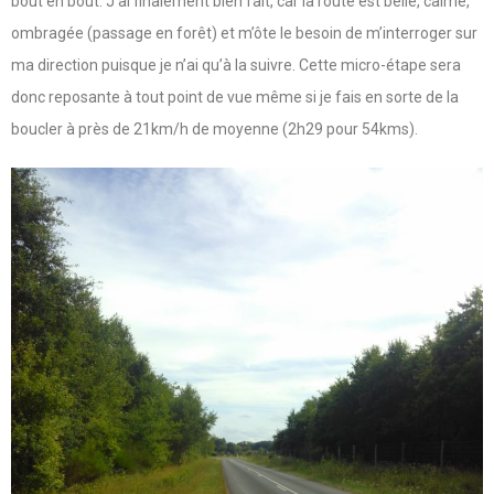
bout en bout. J’ai finalement bien fait, car la route est belle, calme,
ombragée (passage en forêt) et m’ôte le besoin de m’interroger sur
ma direction puisque je n’ai qu’à la suivre. Cette micro-étape sera
donc reposante à tout point de vue même si je fais en sorte de la
boucler à près de 21km/h de moyenne (2h29 pour 54kms).