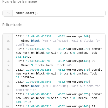
Puis je lance le minage :
miner.start()
Et là, miracle :
I0214 
12
:
49
:
48.420331
4552
 worker.go:
349
]
   Mined 
block
(
#68 / 15f4c63e). Wait 5 blocks for 
confirmation
I0214 
12
:
49
:
48.420750
4552
 worker.go:
570
]
 commit 
new work on block 
69
 with 
0
 txs & 
0
 uncles. Took 
372.014
µs
I0214 
12
:
49
:
48.420785
4552
 worker.go:
448
]
 ??
   Mined 
5
 blocks back: block 
#63
I0214 
12
:
49
:
48.638256
4552
 worker.go:
570
]
 commit 
new work on block 
69
 with 
0
 txs & 
0
 uncles. Took 
21
.168595ms
I0214 
12
:
49
:
48.867843
4552
 worker.go:
349
]
   Mined 
block
(
#69 / d0e78681). Wait 5 blocks for 
confirmation
I0214 
12
:
49
:
48.868413
4552
 worker.go:
570
]
 commit 
new work on block 
70
 with 
0
 txs & 
0
 uncles. Took 
419.321
µs
I0214 
12
:
49
:
48.868518
4552
 worker.go:
448
]
 ??