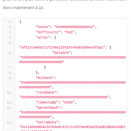
donc maintenant à ça :
{
"nonce"
: 
"0x0000000000000042"
,
"difficulty"
: 
"0xb"
,
"alloc"
: {
"af51314e6a721f234e132428745e0cb99a43faa2"
: {
"balance"
: 
"500000000000000000000000000000000000000000000000000
000000000000000000000"
            }
        },
"mixhash"
: 
"0x0000000000000000000000000000000000000000000000000
000000000000000"
,
"coinbase"
: 
"0x0000000000000000000000000000000000000000"
,
"timestamp"
: 
"0x00"
,
"parentHash"
: 
"0x0000000000000000000000000000000000000000000000000
000000000000000"
,
"extraData"
: 
"0x11bbe8db4e347b4e8c937c1c8370e4b5ed33adb3db69cbdb7