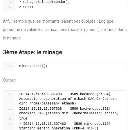
> eth.getBalance(sender);
> 5e+71
Arf, il semble que les montants n’aient pas évolués… Logique,
personne ne valide les transactions (pas de mineur…). Je lance donc
le minage :
3ème étape: le minage
miner.start();
Output :
I0214 12:13:13.307293    3589 backend.go:584] 
Automatic pregeneration of ethash DAG ON (ethash 
dir: /home/balessan/.ethash)
I0214 12:13:13.307338    3589 backend.go:591] 
checking DAG (ethash dir: /home/balessan/.ethash)
true
> I0214 12:13:13.307462    3589 miner.go:119] 
Starting mining operation (CPU=4 TOT=5)