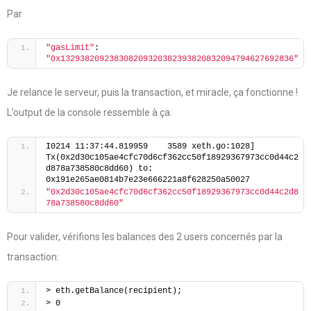
Par
"gasLimit"
: 
"0x132938209238308209320382393820832094794627692836"
Je relance le serveur, puis la transaction, et miracle, ça fonctionne !
L’output de la console ressemble à ça:
I0214 11:37:44.819959    3589 xeth.go:1028] 
Tx(0x2d30c105ae4cfc70d6cf362cc50f18929367973cc0d44c2
d878a738580c8dd60) to: 
0x191e265ae0814b7e23e666221a8f628250a50027
"0x2d30c105ae4cfc70d6cf362cc50f18929367973cc0d44c2d8
78a738580c8dd60"
Pour valider, vérifions les balances des 2 users concernés par la
transaction:
> eth.getBalance(recipient);
> 0