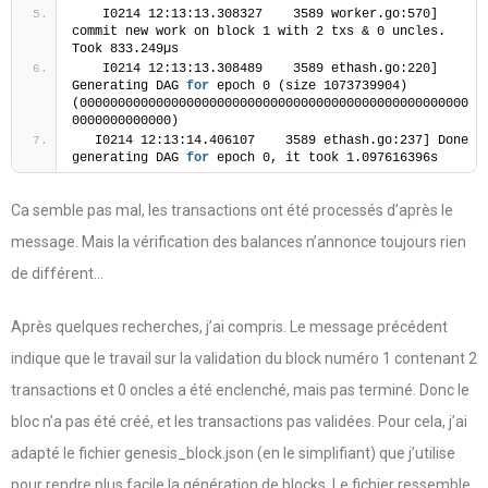
    I0214 12:13:13.308327    3589 worker.go:570] 
commit new work on block 1 with 2 txs & 0 uncles. 
Took 833.249µs
    I0214 12:13:13.308489    3589 ethash.go:220] 
Generating DAG 
for
 epoch 0 (size 1073739904) 
(000000000000000000000000000000000000000000000000000
0000000000000)
   I0214 12:13:14.406107    3589 ethash.go:237] Done 
generating DAG 
for
 epoch 0, it took 1.097616396s
Ca semble pas mal, les transactions ont été processés d’après le
message. Mais la vérification des balances n’annonce toujours rien
de différent…
Après quelques recherches, j’ai compris. Le message précédent
indique que le travail sur la validation du block numéro 1 contenant 2
transactions et 0 oncles a été enclenché, mais pas terminé. Donc le
bloc n’a pas été créé, et les transactions pas validées. Pour cela, j’ai
adapté le fichier genesis_block.json (en le simplifiant) que j’utilise
pour rendre plus facile la génération de blocks. Le fichier ressemble