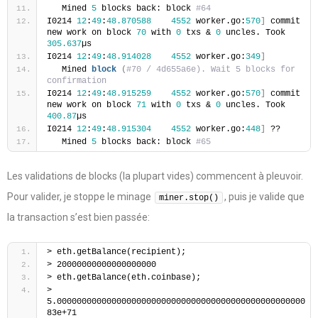
   Mined 
5
 blocks back: block 
#64
I0214 
12
:
49
:
48.870588
4552
 worker.go:
570
]
 commit 
new work on block 
70
 with 
0
 txs & 
0
 uncles. Took 
305.637
µs
I0214 
12
:
49
:
48.914028
4552
 worker.go:
349
]
   Mined 
block
(
#70 / 4d655a6e). Wait 5 blocks for 
confirmation
I0214 
12
:
49
:
48.915259
4552
 worker.go:
570
]
 commit 
new work on block 
71
 with 
0
 txs & 
0
 uncles. Took 
400.87
µs
I0214 
12
:
49
:
48.915304
4552
 worker.go:
448
]
 ??
   Mined 
5
 blocks back: block 
#65
Les validations de blocks (la plupart vides) commencent à pleuvoir.
Pour valider, je stoppe le minage
, puis je valide que
miner.stop()
la transaction s’est bien passée:
> eth.getBalance(recipient);
> 20000000000000000000
> eth.getBalance(eth.coinbase);
> 
5.00000000000000000000000000000000000000000000000000
83e+71