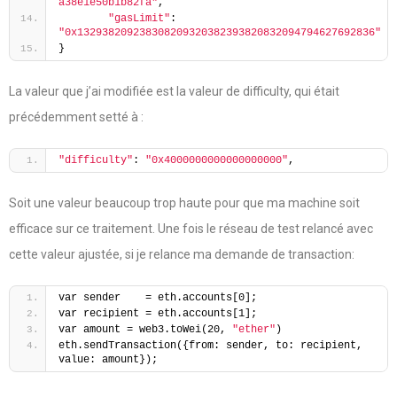
a38e1e50b1b82fa"
,
"gasLimit"
: 
"0x132938209238308209320382393820832094794627692836"
}
La valeur que j’ai modifiée est la valeur de difficulty, qui était
précédemment setté à :
"difficulty"
: 
"0x4000000000000000000"
,
Soit une valeur beaucoup trop haute pour que ma machine soit
efficace sur ce traitement. Une fois le réseau de test relancé avec
cette valeur ajustée, si je relance ma demande de transaction:
var sender    = eth.accounts[0];
var recipient = eth.accounts[1];
var amount = web3.toWei(20, 
"ether"
)
eth.sendTransaction({from: sender, to: recipient, 
value: amount});