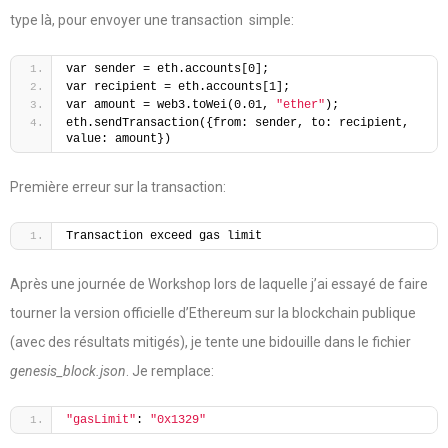
type là, pour envoyer une transaction simple:
var sender = eth.accounts[0];
var recipient = eth.accounts[1];
var amount = web3.toWei(0.01, 
"ether"
);
eth.sendTransaction({from: sender, to: recipient, 
value: amount})
Première erreur sur la transaction:
Transaction exceed gas limit
Après une journée de Workshop lors de laquelle j’ai essayé de faire
tourner la version officielle d’Ethereum sur la blockchain publique
(avec des résultats mitigés), je tente une bidouille dans le fichier
genesis_block.json
. Je remplace:
"gasLimit"
: 
"0x1329"